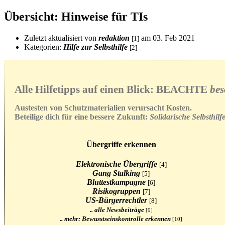
Übersicht: Hinweise für TIs
Zuletzt aktualisiert von
redaktion
am 03. Feb 2021
[1]
Kategorien:
Hilfe zur Selbsthilfe
[2]
Alle Hilfetipps auf einen Blick: BEACHTE
bes
Austesten von Schutzmaterialien verursacht Kosten.
Beteilige dich für eine bessere Zukunft:
Solidarische
Selbsthilf
Übergriffe erkennen
Elektronische Übergriffe
[4]
Gang Stalking
[5]
Bluttestkampagne
[6]
Risikogruppen
[7]
US-Bürgerrechtler
[8]
.. alle Newsbeiträge
[9]
.. mehr: Bewusstseinskontrolle erkennen
[10]