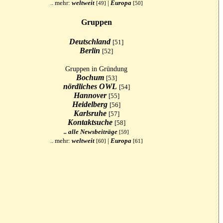
.. mehr:
weltweit
|
Europa
[49]
[50]
Gruppen
Deutschland
[51]
Berlin
[52]
Gruppen in Gründung
Bochum
[53]
nördliches OWL
[54]
Hannover
[55]
Heidelberg
[56]
Karlsruhe
[57]
Kontaktsuche
[58]
.. alle Newsbeiträge
[59]
.. mehr:
weltweit
|
Europa
[60]
[61]