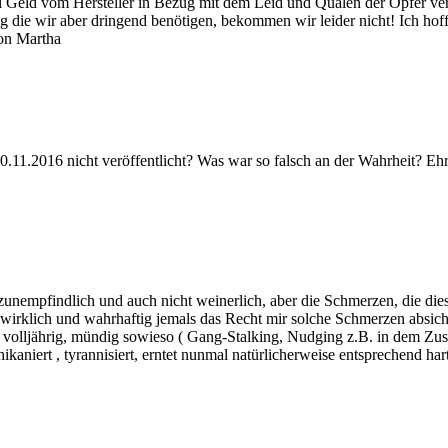
el Geld vom Hersteller in Bezug mit dem Leid und Qualen der Opfer ve
 die wir aber dringend benötigen, bekommen wir leider nicht! Ich hoffe
von Martha
.2016 nicht veröffentlicht? Was war so falsch an der Wahrheit? Ehrl
rzunempfindlich und auch nicht weinerlich, aber die Schmerzen, die di
at wirklich und wahrhaftig jemals das Recht mir solche Schmerzen absi
nd volljährig, mündig sowieso ( Gang-Stalking, Nudging z.B. in dem Z
hikaniert , tyrannisiert, erntet nunmal natürlicherweise entsprechend ha