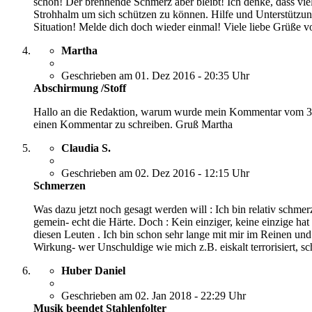
schon! Der brennende Schmerz aber bleibt! Ich denke, dass vi
Strohhalm um sich schützen zu können. Hilfe und Unterstützung
Situation! Melde dich doch wieder einmal! Viele liebe Grüße 
Martha
Geschrieben am 01. Dez 2016 - 20:35 Uhr
Abschirmung /Stoff
Hallo an die Redaktion, warum wurde mein Kommentar vom 30.11
einen Kommentar zu schreiben. Gruß Martha
Claudia S.
Geschrieben am 02. Dez 2016 - 12:15 Uhr
Schmerzen
Was dazu jetzt noch gesagt werden will : Ich bin relativ schme
gemein- echt die Härte. Doch : Kein einziger, keine einzige h
diesen Leuten . Ich bin schon sehr lange mit mir im Reinen u
Wirkung- wer Unschuldige wie mich z.B. eiskalt terrorisiert, sc
Huber Daniel
Geschrieben am 02. Jan 2018 - 22:29 Uhr
Musik beendet Stahlenfolter