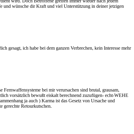
rdient wird. Doch Betroffene greifen immer wieder nach jedem
 und wünsche dir Kraft und viel Unterstützung in deiner jetzigen
ich gesagt, ich habe bei dem ganzen Verbrechen, kein Interesse mehr
ese Fernwaffensysteme bei mir verursachen sind brutal, grausam,
chtlich vorsätzlich bewußt eiskalt berechnend zuzufügen- echt-WEHE
usammenhang ja auch ) Karma ist das Gesetz von Ursache und
rte gerechte Retourkutschen.