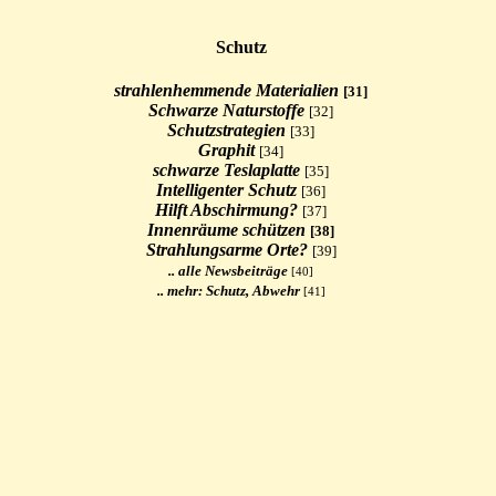
Schutz
strahlenhemmende
Materialien
[31]
Schwarze Naturstoffe
[32]
Schutzstrategien
[33]
Graphit
[34]
schwarze Teslaplatte
[35]
Intelligenter Schutz
[36]
Hilft Abschirmung?
[37]
Innenräume schützen
[38]
Strahlungsarme Orte?
[39]
.. alle Newsbeiträge
[40]
.. mehr: Schutz, Abwehr
[41]