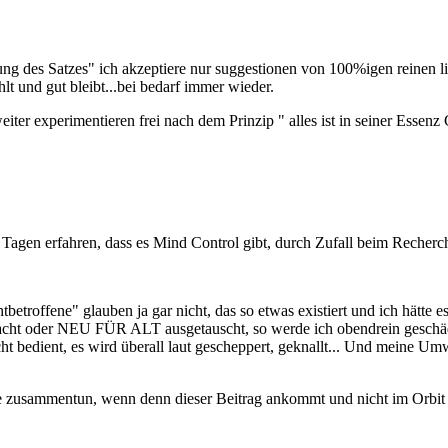
holung des Satzes" ich akzeptiere nur suggestionen von 100%igen reine
lt und gut bleibt...bei bedarf immer wieder.
iter experimentieren frei nach dem Prinzip " alles ist in seiner Essenz 
er Tagen erfahren, dass es Mind Control gibt, durch Zufall beim Reche
offene" glauben ja gar nicht, das so etwas existiert und ich hätte es 
acht oder NEU FÜR ALT ausgetauscht, so werde ich obendrein geschädi
ht bedient, es wird überall laut gescheppert, geknallt... Und meine U
e zusammentun, wenn denn dieser Beitrag ankommt und nicht im Orbit