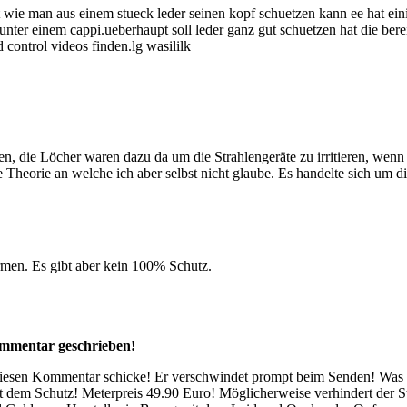
gt wie man aus einem stueck leder seinen kopf schuetzen kann ee hat e
ter einem cappi.ueberhaupt soll leder ganz gut schuetzen hat die bereits 
control videos finden.lg wasililk
en, die Löcher waren dazu da um die Strahlengeräte zu irritieren, wen
 Theorie an welche ich aber selbst nicht glaube. Es handelte sich um d
rmen. Es gibt aber kein 100% Schutz.
ommentar geschrieben!
iesen Kommentar schicke! Er verschwindet prompt beim Senden! Was ist
mit dem Schutz! Meterpreis 49.90 Euro! Möglicherweise verhindert de