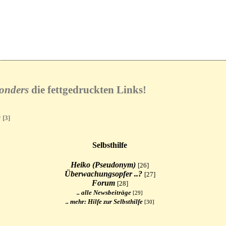
onders
die fettgedruckten Links!
e
[3]
Selbsthilfe
Heiko (Pseudonym)
[26]
Überwachungsopfer ..?
[27]
Forum
[28]
.. alle Newsbeiträge
[29]
.. mehr: Hilfe zur Selbsthilfe
[30]