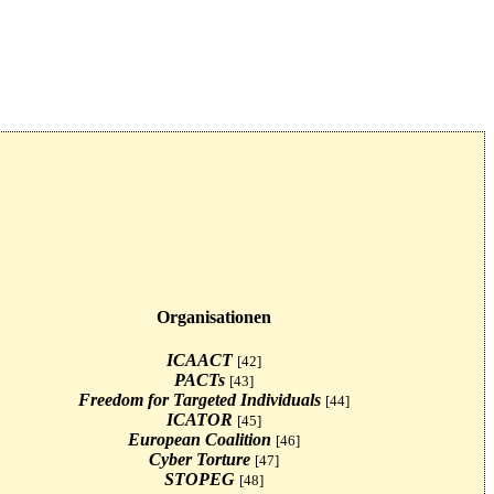
Organisationen
ICAACT
[42]
PACTs
[43]
Freedom for Targeted Individuals
[44]
ICATOR
[45]
European Coalition
[46]
Cyber Torture
[47]
STOPEG
[48]