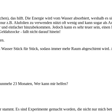
hen), das hilft. Die Energie wird vom Wasser absorbiert, weshalb es s
 nur z.B. Alufolien zu verwenden nützt oft wenig und kann sogar als 
 und einfacher hinzubekommen. Jedoch kann es sehr teuer sein, einen Ra
eldabzocke - fallt nicht darauf hinein!
en.
Wasser Stück für Stück, sodass immer mehr Raum abgeschirmt wird. Ach
 nunmehr 23 Monaten, Wer kann mir helfen?
mir stammt. Es sind Experimente gemacht worden, die nicht nur mich be