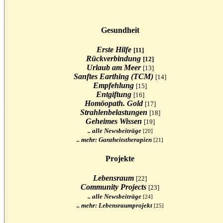
Gesundheit
Erste Hilfe
[11]
Rückverbindung
[12]
Urlaub am Meer
[13]
Sanftes Earthing (TCM)
[14]
Empfehlung
[15]
Entgiftung
[16]
Homöopath. Gold
[17]
Strahlenbelastungen
[18]
Geheimes Wissen
[19]
.. alle Newsbeiträge
[20]
.. mehr: Ganzheitstherapien
[21]
Projekte
Lebensraum
[22]
Community Projects
[23]
.. alle Newsbeiträge
[24]
.. mehr: Lebensraumprojekt
[25]