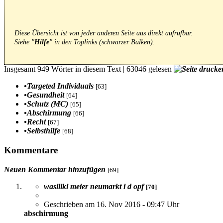
Diese Übersicht ist von jeder anderen Seite aus direkt aufrufbar.
Siehe "
Hilfe
" in den Toplinks (schwarzer Balken).
Insgesamt 949 Wörter in diesem Text
|
63046 gelesen
•
Targeted Individuals
[63]
•
Gesundheit
[64]
•
Schutz (MC)
[65]
•
Abschirmung
[66]
•
Recht
[67]
•
Selbsthilfe
[68]
Kommentare
Neuen Kommentar hinzufügen
[69]
wasiliki meier neumarkt i d opf
[70]
Geschrieben am 16. Nov 2016 - 09:47 Uhr
abschirmung