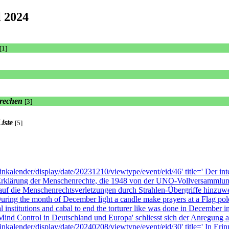
l 2024
[1]
brechen
[3]
[5]
minkalender/display/date/20231210/viewtype/event/eid/46' title=' Der 
 Erklärung der Menschenrechte, die 1948 von der UNO-Vollversammlun
 auf die Menschenrechtsverletzungen durch Strahlen-Übergriffe hinzuwe
the month of December light a candle make prayers at a Flag pole. P
minal institutions and cabal to end the torturer like was done in Dece
rol in Deutschland und Europa' schliesst sich der Anregung an. ' 
rminkalender/display/date/20240208/viewtype/event/eid/30' title=' In E