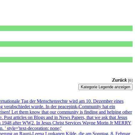
Zurück
[6]
Kategorie Legende anzeigen
internationale Tag der Menschenrechte wird am 10. Dezember eines
g verabschiedet wurde. In der peacepink-Community hat ein
isen! Let them know that our community is finding and helping other
ost articles on Blogs and in News Papers, that we ask that Jesus
mber in 1948 after WW2. In Jesus Christ Services Wayne Morin Jr MERRY
style='text-decoration: none;'
rinnerung an Rauni-Leena Luukanen Kilde, die am Sonntag, 8. Februar