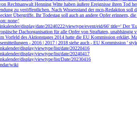
t von Rechtsanwalt Henning Witte haben äußere Ereignisse ihren Tod he
endung zu veröffentlichen. Nach Wissenstand der mcn-Redaktion soll
erdeckter Übergriffe. Ihr Todestag soll auch an andere Opfer erinnern,
ion: none;'
minkalender/display/date/20240222/viewtype/event/eid/66' title=' Der '
opäische Dachorganisation für alle Opfer von Straftaten, unabhängig v
Im Vorfeld des Aktionstages 2014 hatte die EU Kommission erklärt, M
semitteilungen - 2016 | 2017 | 2018 siehe auch - EU Kommission ' style
inkalender/display/viewtype/list/date/20220416
inkalender/display/viewtype/list/date/20240417
minkalender/display/viewtype/list/Date/20230416
endar/wiki