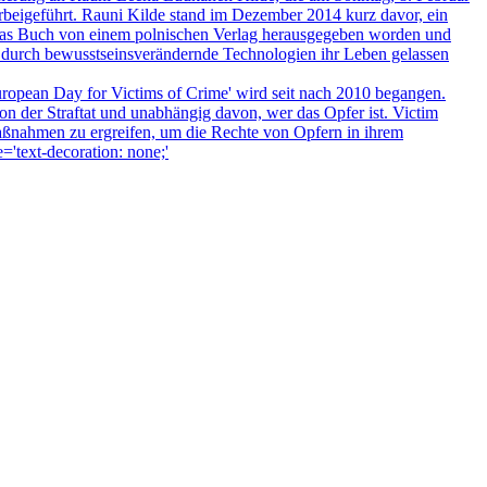
rbeigeführt. Rauni Kilde stand im Dezember 2014 kurz davor, ein
 das Buch von einem polnischen Verlag herausgegeben worden und
 die durch bewusstseinsverändernde Technologien ihr Leben gelassen
European Day for Victims of Crime' wird seit nach 2010 begangen.
on der Straftat und unabhängig davon, wer das Opfer ist. Victim
aßnahmen zu ergreifen, um die Rechte von Opfern in ihrem
='text-decoration: none;'