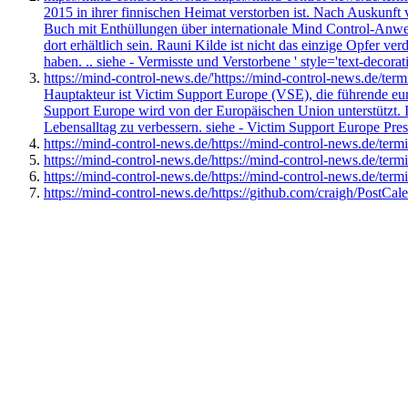
2015 in ihrer finnischen Heimat verstorben ist. Nach Auskunf
Buch mit Enthüllungen über internationale Mind Control-Anw
dort erhältlich sein. Rauni Kilde ist nicht das einzige Opfer v
haben. .. siehe - Vermisste und Verstorbene ' style='text-decorat
https://mind-control-news.de/'https://mind-control-news.de/ter
Hauptakteur ist Victim Support Europe (VSE), die führende eur
Support Europe wird von der Europäischen Union unterstützt. 
Lebensalltag zu verbessern. siehe - Victim Support Europe Pres
https://mind-control-news.de/https://mind-control-news.de/term
https://mind-control-news.de/https://mind-control-news.de/term
https://mind-control-news.de/https://mind-control-news.de/ter
https://mind-control-news.de/https://github.com/craigh/PostCal