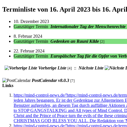
Terminliste von
16. April 2023
bis
16. Apri
10. Dezember 2023
Ganztätiger Termin
Internationaler Tag der Menschenrechte
8. Februar 2024
Ganztätiger Termin
Gedenken an Rauni Kilde
[2]
22. Februar 2024
Ganztätiger Termin
Europäischer Tag für die Opfer von Ver
Vorherige Liste
::
Nächste Liste
[4]
PostCalendar v8.0.3
[7]
Links
https://mind-control-news.de/'https://mind-control-news.de/ter
jeden Jahres begangen. Er ist der Gedenktag zur Allgemeinen
Benutzer aufgerufen, an diesem Tag durch auffällige Aktionen
to STOP GANGSTALKING and All types of Mind Control. During 
Christ and the Prince of Peace turn the evils of the these cri
CHRISTMAS GOD BLESS YOU ALL. Die Redaktion von 'Mind Cont
https://mind-control-news.de/'https://mind-control-news.de/te