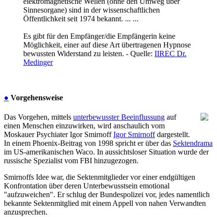
elektromagnetische Wellen (ohne den Umweg über
Sinnesorgane) sind in der wissenschaftlichen
Öffentlichkeit seit 1974 bekannt. ... ...
Es gibt für den Empfänger/die Empfängerin keine
Möglichkeit, einer auf diese Art übertragenen Hypnose
bewussten Widerstand zu leisten. - Quelle:
IIREC Dr.
Medinger
●
Vorgehensweise
Das Vorgehen, mittels
unterbewusster Beeinflussung
auf
einen Menschen einzuwirken, wird anschaulich vom
Moskauer Psychiater Igor Smirnoff
Igor Smirnoff
dargestellt.
In einem Phoenix-Beitrag von 1998 spricht er über das
Sektendrama
im US-amerikanischen Waco. In aussichtsloser Situation wurde der
russische Spezialist vom FBI hinzugezogen.
Smirnoffs Idee war, die Sektenmitglieder vor einer endgültigen
Konfrontation über deren Unterbewusstsein emotional
"aufzuweichen". Er schlug der Bundespolizei vor, jedes namentlich
bekannte Sektenmitglied mit einem Appell von nahen Verwandten
anzusprechen.