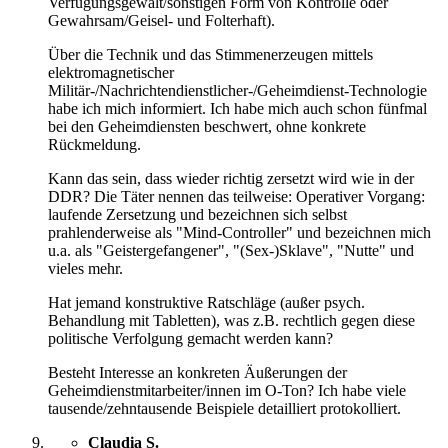
Verfügungsgewalt/sonstigen Form von Kontrolle oder
Gewahrsam/Geisel- und Folterhaft).
Über die Technik und das Stimmenerzeugen mittels
elektromagnetischer
Militär-/Nachrichtendienstlicher-/Geheimdienst-Technologie
habe ich mich informiert. Ich habe mich auch schon fünfmal
bei den Geheimdiensten beschwert, ohne konkrete
Rückmeldung.
Kann das sein, dass wieder richtig zersetzt wird wie in der
DDR? Die Täter nennen das teilweise: Operativer Vorgang:
laufende Zersetzung und bezeichnen sich selbst
prahlenderweise als "Mind-Controller" und bezeichnen mich
u.a. als "Geistergefangener", "(Sex-)Sklave", "Nutte" und
vieles mehr.
Hat jemand konstruktive Ratschläge (außer psych.
Behandlung mit Tabletten), was z.B. rechtlich gegen diese
politische Verfolgung gemacht werden kann?
Besteht Interesse an konkreten Äußerungen der
Geheimdienstmitarbeiter/innen im O-Ton? Ich habe viele
tausende/zehntausende Beispiele detailliert protokolliert.
Claudia S.