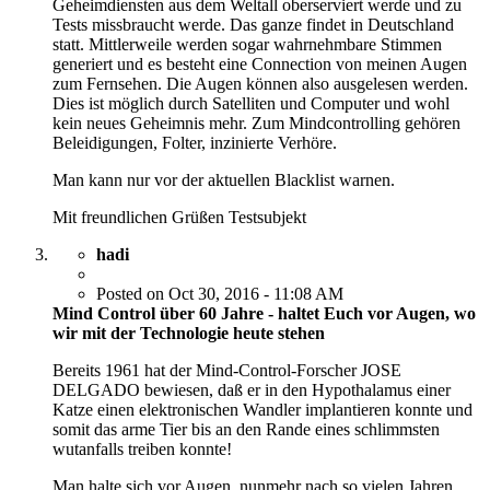
Geheimdiensten aus dem Weltall oberserviert werde und zu
Tests missbraucht werde. Das ganze findet in Deutschland
statt. Mittlerweile werden sogar wahrnehmbare Stimmen
generiert und es besteht eine Connection von meinen Augen
zum Fernsehen. Die Augen können also ausgelesen werden.
Dies ist möglich durch Satelliten und Computer und wohl
kein neues Geheimnis mehr. Zum Mindcontrolling gehören
Beleidigungen, Folter, inzinierte Verhöre.
Man kann nur vor der aktuellen Blacklist warnen.
Mit freundlichen Grüßen Testsubjekt
hadi
Posted on Oct 30, 2016 - 11:08 AM
Mind Control über 60 Jahre - haltet Euch vor Augen, wo
wir mit der Technologie heute stehen
Bereits 1961 hat der Mind-Control-Forscher JOSE
DELGADO bewiesen, daß er in den Hypothalamus einer
Katze einen elektronischen Wandler implantieren konnte und
somit das arme Tier bis an den Rande eines schlimmsten
wutanfalls treiben konnte!
Man halte sich vor Augen, nunmehr nach so vielen Jahren