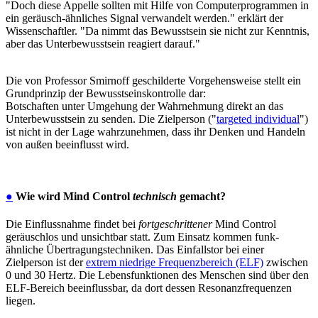
"Doch diese Appelle sollten mit Hilfe von Computerprogrammen in
ein geräusch-ähnliches Signal verwandelt werden." erklärt der
Wissenschaftler. "Da nimmt das Bewusstsein sie nicht zur Kenntnis,
aber das Unterbewusstsein reagiert darauf."
Die von Professor Smirnoff geschilderte Vorgehensweise stellt ein
Grundprinzip der Bewusstseinskontrolle dar:
Botschaften unter Umgehung der Wahrnehmung direkt an das
Unterbewusstsein zu senden. Die Zielperson ("
targeted individual
")
ist nicht in der Lage wahrzunehmen, dass ihr Denken und Handeln
von außen beeinflusst wird.
●
Wie wird Mind Control
technisch
gemacht?
Die Einflussnahme findet bei
fortgeschrittener
Mind Control
geräuschlos und unsichtbar statt. Zum Einsatz kommen funk-
ähnliche Übertragungstechniken. Das Einfallstor bei einer
Zielperson ist der
extrem niedrige Frequenzbereich (ELF)
zwischen
0 und 30 Hertz. Die Lebensfunktionen des Menschen sind über den
ELF-Bereich beeinflussbar, da dort dessen Resonanzfrequenzen
liegen.