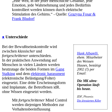
„eine Welt, in der jeder menschliche Gedanke, jede
Emotion, jede Wahrnehmung und jedes Bedürfnis
kontrolliert werden können durch elektrische
Stimulation des Gehirns.“ - Quelle:
Grazyna Fosar &
Frank Bludorf
●
Unterschiede
Bei der Bewußtseinskontrolle wird
zwischen
klassischer
und
Hank Albarelli
,
fortgeschrittener
unterschieden.
ehem. Mitarbeiter
In der praktischen Anwendung auf
des Weissen
Menschen in vielen Ländern werden
Hauses, bestätigt
heutzutage die beiden Formen im
Gang
2002 (
!
) per
Stalking
und dem
elektronic harassment
Email:
(elektronische Belästigung/Folter)
Die MK ultra-
eingesetzt. Eine dritte Erscheinungsform
Operation läuft
sind Implantate, die Betroffenen idR.
bis heute.
ohne Wissen eingesetzt werden.
ZDF, Phoenix:
Mit
fortgeschrittener
Mind Control
Die dressierten Killer
werden diejenigen Methoden zur
Verhaltensbeeinflussung