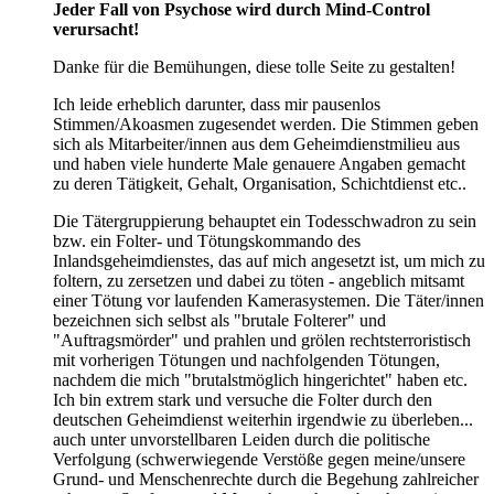
Jeder Fall von Psychose wird durch Mind-Control
verursacht!
Danke für die Bemühungen, diese tolle Seite zu gestalten!
Ich leide erheblich darunter, dass mir pausenlos
Stimmen/Akoasmen zugesendet werden. Die Stimmen geben
sich als Mitarbeiter/innen aus dem Geheimdienstmilieu aus
und haben viele hunderte Male genauere Angaben gemacht
zu deren Tätigkeit, Gehalt, Organisation, Schichtdienst etc..
Die Tätergruppierung behauptet ein Todesschwadron zu sein
bzw. ein Folter- und Tötungskommando des
Inlandsgeheimdienstes, das auf mich angesetzt ist, um mich zu
foltern, zu zersetzen und dabei zu töten - angeblich mitsamt
einer Tötung vor laufenden Kamerasystemen. Die Täter/innen
bezeichnen sich selbst als "brutale Folterer" und
"Auftragsmörder" und prahlen und grölen rechtsterroristisch
mit vorherigen Tötungen und nachfolgenden Tötungen,
nachdem die mich "brutalstmöglich hingerichtet" haben etc.
Ich bin extrem stark und versuche die Folter durch den
deutschen Geheimdienst weiterhin irgendwie zu überleben...
auch unter unvorstellbaren Leiden durch die politische
Verfolgung (schwerwiegende Verstöße gegen meine/unsere
Grund- und Menschenrechte durch die Begehung zahlreicher