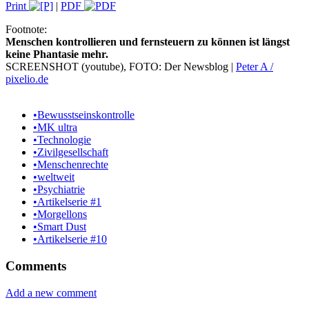
Print
|
PDF
Footnote:
Menschen kontrollieren und fernsteuern zu können ist längst
keine Phantasie mehr.
SCREENSHOT (youtube), FOTO: Der Newsblog |
Peter A /
pixelio.de
•
Bewusstseinskontrolle
•
MK ultra
•
Technologie
•
Zivilgesellschaft
•
Menschenrechte
•
weltweit
•
Psychiatrie
•
Artikelserie #1
•
Morgellons
•
Smart Dust
•
Artikelserie #10
Comments
Add a new comment