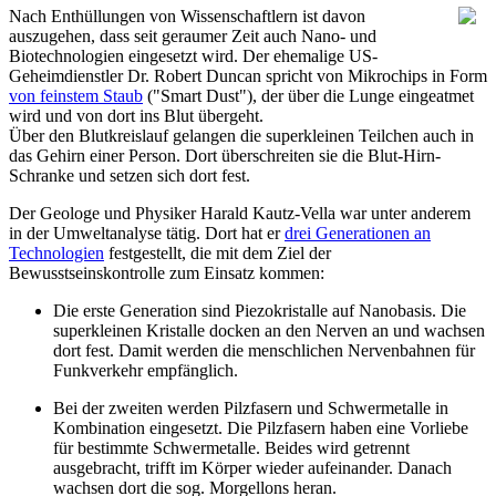
Nach Enthüllungen von Wissenschaftlern ist davon
auszugehen, dass seit geraumer Zeit auch Nano- und
Biotechnologien eingesetzt wird. Der ehemalige US-
Geheimdienstler Dr. Robert Duncan spricht von Mikrochips in Form
von feinstem Staub
("Smart Dust"), der über die Lunge eingeatmet
wird und von dort ins Blut übergeht.
Über den Blutkreislauf gelangen die superkleinen Teilchen auch in
das Gehirn einer Person. Dort überschreiten sie die Blut-Hirn-
Schranke und setzen sich dort fest.
Der Geologe und Physiker Harald Kautz-Vella war unter anderem
in der Umweltanalyse tätig. Dort hat er
drei Generationen an
Technologien
festgestellt, die mit dem Ziel der
Bewusstseinskontrolle zum Einsatz kommen:
Die erste Generation sind Piezokristalle auf Nanobasis. Die
superkleinen Kristalle docken an den Nerven an und wachsen
dort fest. Damit werden die menschlichen Nervenbahnen für
Funkverkehr empfänglich.
Bei der zweiten werden Pilzfasern und Schwermetalle in
Kombination eingesetzt. Die Pilzfasern haben eine Vorliebe
für bestimmte Schwermetalle. Beides wird getrennt
ausgebracht, trifft im Körper wieder aufeinander. Danach
wachsen dort die sog. Morgellons heran.