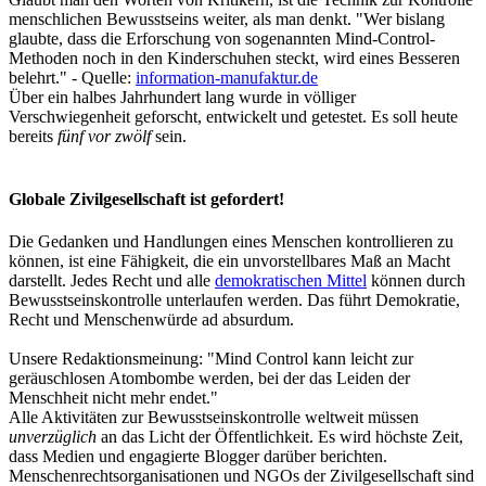
menschlichen Bewusstseins weiter, als man denkt. "Wer bislang
glaubte, dass die Erforschung von sogenannten Mind-Control-
Methoden noch in den Kinderschuhen steckt, wird eines Besseren
belehrt." - Quelle:
information-manufaktur.de
Über ein halbes Jahrhundert lang wurde in völliger
Verschwiegenheit geforscht, entwickelt und getestet. Es soll heute
bereits
fünf vor zwölf
sein.
Globale Zivilgesellschaft ist gefordert!
Die Gedanken und Handlungen eines Menschen kontrollieren zu
können, ist eine Fähigkeit, die ein unvorstellbares Maß an Macht
darstellt. Jedes Recht und alle
demokratischen Mittel
können durch
Bewusstseinskontrolle unterlaufen werden. Das führt Demokratie,
Recht und Menschenwürde ad absurdum.
Unsere Redaktionsmeinung: "Mind Control kann leicht zur
geräuschlosen Atombombe werden, bei der das Leiden der
Menschheit nicht mehr endet."
Alle Aktivitäten zur Bewusstseinskontrolle weltweit müssen
unverzüglich
an das Licht der Öffentlichkeit. Es wird höchste Zeit,
dass Medien und engagierte Blogger darüber berichten.
Menschenrechtsorganisationen und NGOs der Zivilgesellschaft sind