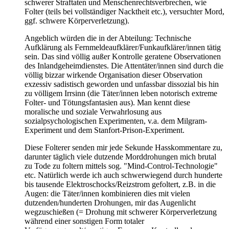
schwerer Straftaten und Menschenrechtsverbrechen, wie
Folter (teils bei vollständiger Nacktheit etc.), versuchter Mord,
ggf. schwere Körperverletzung).
Angeblich würden die in der Abteilung: Technische
Aufklärung als Fernmeldeaufklärer/Funkaufklärer/innen tätig
sein. Das sind völlig außer Kontrolle geratene Observationen
des Inlandgeheimdienstes. Die Attentäter/innen sind durch die
völlig bizzar wirkende Organisation dieser Observation
exzessiv sadistisch geworden und unfassbar dissozial bis hin
zu völligem Irrsinn (die Täter/innen leben notorisch extreme
Folter- und Tötungsfantasien aus). Man kennt diese
moralische und soziale Verwahrlosung aus
sozialpsychologischen Experimenten, v.a. dem Milgram-
Experiment und dem Stanfort-Prison-Experiment.
Diese Folterer senden mir jede Sekunde Hasskommentare zu,
darunter täglich viele dutzende Morddrohungen mich brutal
zu Tode zu foltern mittels sog. "Mind-Control-Technologie"
etc. Natürlich werde ich auch schwerwiegend durch hunderte
bis tausende Elektroschocks/Reizstrom gefoltert, z.B. in die
Augen: die Täter/innen kombinieren dies mit vielen
dutzenden/hunderten Drohungen, mir das Augenlicht
wegzuschießen (= Drohung mit schwerer Körperverletzung
während einer sonstigen Form totaler