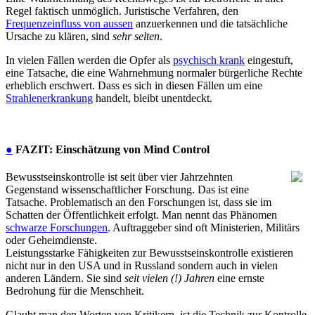
Regel faktisch unmöglich. Juristische Verfahren, den
Frequenzeinfluss von aussen
anzuerkennen und die tatsächliche
Ursache zu klären, sind
sehr selten
.
In vielen Fällen werden die Opfer als
psychisch krank
eingestuft,
eine Tatsache, die eine Wahrnehmung normaler bürgerliche Rechte
erheblich erschwert. Dass es sich in diesen Fällen um eine
Strahlenerkrankung
handelt, bleibt unentdeckt.
●
FAZIT: Einschätzung von Mind Control
Bewusstseinskontrolle ist seit über vier Jahrzehnten
Gegenstand wissenschaftlicher Forschung. Das ist eine
Tatsache. Problematisch an den Forschungen ist, dass sie im
Schatten der Öffentlichkeit erfolgt. Man nennt das Phänomen
schwarze Forschungen
. Auftraggeber sind oft Ministerien, Militärs
oder Geheimdienste.
Leistungsstarke Fähigkeiten zur Bewusstseinskontrolle existieren
nicht nur in den USA und in Russland sondern auch in vielen
anderen Ländern. Sie sind
seit vielen (!) Jahren
eine ernste
Bedrohung für die Menschheit.
Glaubt man den Worten von Kritikern, ist die Technik zur Kontrolle