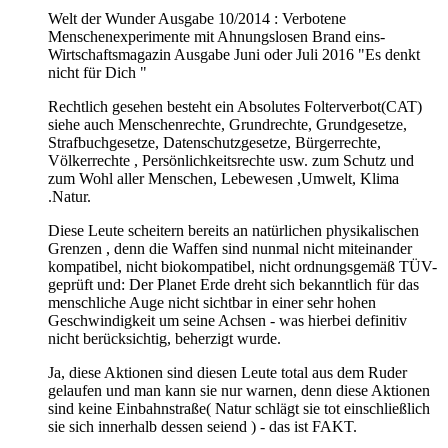
Welt der Wunder Ausgabe 10/2014 : Verbotene
Menschenexperimente mit Ahnungslosen Brand eins-
Wirtschaftsmagazin Ausgabe Juni oder Juli 2016 "Es denkt
nicht für Dich "
Rechtlich gesehen besteht ein Absolutes Folterverbot(CAT)
siehe auch Menschenrechte, Grundrechte, Grundgesetze,
Strafbuchgesetze, Datenschutzgesetze, Bürgerrechte,
Völkerrechte , Persönlichkeitsrechte usw. zum Schutz und
zum Wohl aller Menschen, Lebewesen ,Umwelt, Klima
.Natur.
Diese Leute scheitern bereits an natürlichen physikalischen
Grenzen , denn die Waffen sind nunmal nicht miteinander
kompatibel, nicht biokompatibel, nicht ordnungsgemäß TÜV-
geprüft und: Der Planet Erde dreht sich bekanntlich für das
menschliche Auge nicht sichtbar in einer sehr hohen
Geschwindigkeit um seine Achsen - was hierbei definitiv
nicht berücksichtig, beherzigt wurde.
Ja, diese Aktionen sind diesen Leute total aus dem Ruder
gelaufen und man kann sie nur warnen, denn diese Aktionen
sind keine Einbahnstraße( Natur schlägt sie tot einschließlich
sie sich innerhalb dessen seiend ) - das ist FAKT.