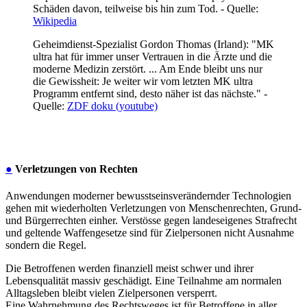
Schäden davon, teilweise bis hin zum Tod. - Quelle:
Wikipedia
Geheimdienst-Spezialist Gordon Thomas (Irland): "MK
ultra hat für immer unser Vertrauen in die Ärzte und die
moderne Medizin zerstört. ... Am Ende bleibt uns nur
die Gewissheit: Je weiter wir vom letzten MK ultra
Programm entfernt sind, desto näher ist das nächste." -
Quelle:
ZDF doku (youtube)
●
Verletzungen von Rechten
Anwendungen moderner bewusstseinsverändernder Technologien
gehen mit wiederholten Verletzungen von Menschenrechten, Grund-
und Bürgerrechten einher. Verstösse gegen landeseigenes Strafrecht
und geltende Waffengesetze sind für Zielpersonen nicht Ausnahme
sondern die Regel.
Die Betroffenen werden finanziell meist schwer und ihrer
Lebensqualität massiv geschädigt. Eine Teilnahme am normalen
Alltagsleben bleibt vielen Zielpersonen versperrt.
Eine Wahrnehmung des Rechtsweges ist für Betroffene in aller