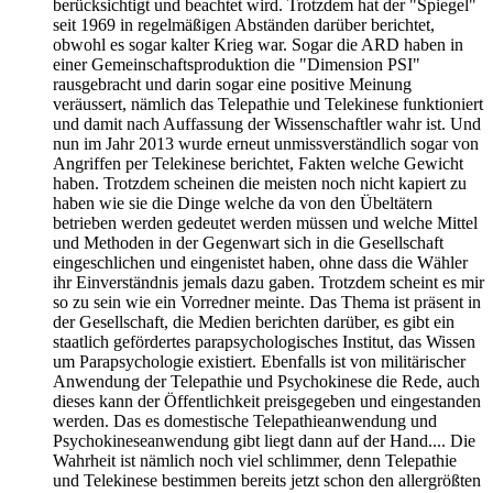
berücksichtigt und beachtet wird. Trotzdem hat der "Spiegel"
seit 1969 in regelmäßigen Abständen darüber berichtet,
obwohl es sogar kalter Krieg war. Sogar die ARD haben in
einer Gemeinschaftsproduktion die "Dimension PSI"
rausgebracht und darin sogar eine positive Meinung
veräussert, nämlich das Telepathie und Telekinese funktioniert
und damit nach Auffassung der Wissenschaftler wahr ist. Und
nun im Jahr 2013 wurde erneut unmissverständlich sogar von
Angriffen per Telekinese berichtet, Fakten welche Gewicht
haben. Trotzdem scheinen die meisten noch nicht kapiert zu
haben wie sie die Dinge welche da von den Übeltätern
betrieben werden gedeutet werden müssen und welche Mittel
und Methoden in der Gegenwart sich in die Gesellschaft
eingeschlichen und eingenistet haben, ohne dass die Wähler
ihr Einverständnis jemals dazu gaben. Trotzdem scheint es mir
so zu sein wie ein Vorredner meinte. Das Thema ist präsent in
der Gesellschaft, die Medien berichten darüber, es gibt ein
staatlich gefördertes parapsychologisches Institut, das Wissen
um Parapsychologie existiert. Ebenfalls ist von militärischer
Anwendung der Telepathie und Psychokinese die Rede, auch
dieses kann der Öffentlichkeit preisgegeben und eingestanden
werden. Das es domestische Telepathieanwendung und
Psychokineseanwendung gibt liegt dann auf der Hand.... Die
Wahrheit ist nämlich noch viel schlimmer, denn Telepathie
und Telekinese bestimmen bereits jetzt schon den allergrößten