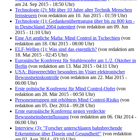
am 24. Sep 2015 - 18:50 Uhr)
Technologie (2): Mit über 10 Jahre alter Technik Menschen
fernsteuern
(von redaktion am 10. Jun 2015 - 01:59 Uhr)
Technologie (1): Gedankenübertragung über bis zu 800 km -
in Deutschland 2004 patentiert
(von redaktion am 09. Jun
2015 - 11:10 Uhr)
Eine Art amtliche Mafia: Mind Control in Tschechien
(von
redaktion am 18. Okt 2015 - 08:00 Uhr)
ELF-Wellen (1): Was sind das eigentlich?
(von redaktion am
18. Mai 2015 - 02:45 Uhr)
Europäische Konferenz für Strahlenopfer am 1./2. Oktober in
Berlin
(von redaktion am 13. Mai 2015 - 04:11 Uhr)
USA: Bürgerrechtler besonders im Visier elektronischer
Bewusstseinskontrolle
(von redaktion am 22. Mai 2015 -
06:00 Uhr)
Erste polnische Konferenz für Mind Control-Opfer
(von
redaktion am 28. Mär 2015 - 00:50 Uhr)
Personengruppen mit erhöhtem Mind Control-Risiko
(von
redaktion am 05. Dez 2014 - 09:28 Uhr)
Erste europäische Konferenz gegen verdeckte
Bewusstseinsbeeinflussung
(von redaktion am 06. Okt 2014 -
06:00 Uhr)
Interview (3): "Forscher unterschlagen bahnbrechende
Erkenntnisse über Dasein und Gesundheit!"
(von redaktion
am 02. Aug 2014 - 03:10 Uhr)