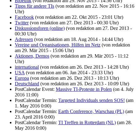
Bioethik
(von redaktion am 29. Nov 2015 - 14:36 Uhr)
Tipps für andere TIs
(von redaktion am 22. Nov 2015 - 16:16
Uhr)
Facebook
(von redaktion am 22. Okt 2015 - 23:01 Uhr)
Twitter
(von redaktion am 27. Dez 2013 - 00:30 Uhr)
Diskussionsforen (online)
(von redaktion am 27. Dez 2013 -
00:30 Uhr)
Adressen
(von redaktion am 18. Aug 2014 - 14:44 Uhr)
Vereine und Organisationen, Hilfen im Netz
(von redaktion
am 29. Mär 2015 - 15:06 Uhr)
Aktionen, Demos
(von redaktion am 29. Mär 2015 - 11:12
Uhr)
international
(von redaktion am 26. Dez 2013 - 14:28 Uhr)
USA
(von redaktion am 06. Jan 2014 - 23:33 Uhr)
Europa
(von redaktion am 26. Dez 2013 - 10:13 Uhr)
Deutschland
(von redaktion am 26. Dez 2013 - 10:09 Uhr)
PostCalendar Event:
Massive TI-Proteste in Polen
(on 4. July
2016 11:00)
PostCalendar Termin:
Targeted Individuals senden SOS!
(am
1. May 2016 0:00)
PostCalendar Termin:
Earth Conference, Warschau (PL)
(am
23. April 2016 0:00)
PostCalendar Termin:
TI Treffen in Rotterdam (NL)
(am 28.
May 2016 0:00)