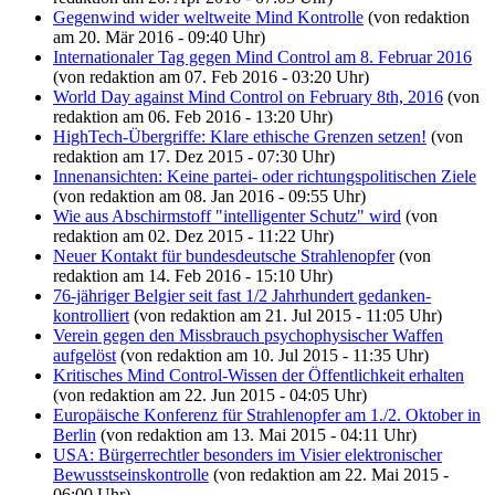
Gegenwind wider weltweite Mind Kontrolle
(von redaktion
am 20. Mär 2016 - 09:40 Uhr)
Internationaler Tag gegen Mind Control am 8. Februar 2016
(von redaktion am 07. Feb 2016 - 03:20 Uhr)
World Day against Mind Control on February 8th, 2016
(von
redaktion am 06. Feb 2016 - 13:20 Uhr)
HighTech-Übergriffe: Klare ethische Grenzen setzen!
(von
redaktion am 17. Dez 2015 - 07:30 Uhr)
Innenansichten: Keine partei- oder richtungspolitischen Ziele
(von redaktion am 08. Jan 2016 - 09:55 Uhr)
Wie aus Abschirmstoff "intelligenter Schutz" wird
(von
redaktion am 02. Dez 2015 - 11:22 Uhr)
Neuer Kontakt für bundesdeutsche Strahlenopfer
(von
redaktion am 14. Feb 2016 - 15:10 Uhr)
76-jähriger Belgier seit fast 1/2 Jahrhundert gedanken-
kontrolliert
(von redaktion am 21. Jul 2015 - 11:05 Uhr)
Verein gegen den Missbrauch psychophysischer Waffen
aufgelöst
(von redaktion am 10. Jul 2015 - 11:35 Uhr)
Kritisches Mind Control-Wissen der Öffentlichkeit erhalten
(von redaktion am 22. Jun 2015 - 04:05 Uhr)
Europäische Konferenz für Strahlenopfer am 1./2. Oktober in
Berlin
(von redaktion am 13. Mai 2015 - 04:11 Uhr)
USA: Bürgerrechtler besonders im Visier elektronischer
Bewusstseinskontrolle
(von redaktion am 22. Mai 2015 -
06:00 Uhr)