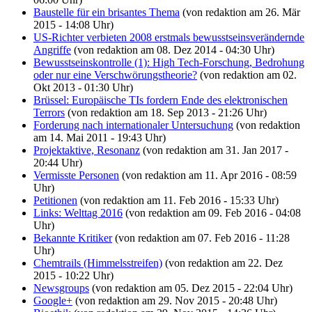
Baustelle für ein brisantes Thema
(von redaktion am 26. Mär
2015 - 14:08 Uhr)
US-Richter verbieten 2008 erstmals bewusstseinsverändernde
Angriffe
(von redaktion am 08. Dez 2014 - 04:30 Uhr)
Bewusstseinskontrolle (1): High Tech-Forschung, Bedrohung
oder nur eine Verschwörungstheorie?
(von redaktion am 02.
Okt 2013 - 01:30 Uhr)
Brüssel: Europäische TIs fordern Ende des elektronischen
Terrors
(von redaktion am 18. Sep 2013 - 21:26 Uhr)
Forderung nach internationaler Untersuchung
(von redaktion
am 14. Mai 2011 - 19:43 Uhr)
Projektaktive, Resonanz
(von redaktion am 31. Jan 2017 -
20:44 Uhr)
Vermisste Personen
(von redaktion am 11. Apr 2016 - 08:59
Uhr)
Petitionen
(von redaktion am 11. Feb 2016 - 15:33 Uhr)
Links: Welttag 2016
(von redaktion am 09. Feb 2016 - 04:08
Uhr)
Bekannte Kritiker
(von redaktion am 07. Feb 2016 - 11:28
Uhr)
Chemtrails (Himmelsstreifen)
(von redaktion am 22. Dez
2015 - 10:22 Uhr)
Newsgroups
(von redaktion am 05. Dez 2015 - 22:04 Uhr)
Google+
(von redaktion am 29. Nov 2015 - 20:48 Uhr)