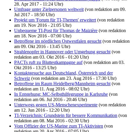
28. Apr 2017 - 11:24 Uhr)
Umfrage unter Zielpersonen weltweit
(von redaktion am 09.
Jul 2017 - 18:50 Uhr)
Projekt um 'Forum für TI-Themen' erweitert
(von redaktion
am 19. Nov 2016 - 21:05 Uhr)
Unbequeme TI-Post für Thomas de Maizière
(von redaktion
am 18. Nov 2016 - 07:00 Uhr)
Betroffene im nördlichen Ostwestfalen gesucht
(von redaktion
am 09. Okt 2016 - 13:45 Uhr)
Strahlenopfer in Hannover oder Umgebung gesucht
(von
redaktion am 03. Okt 2016 - 01:20 Uhr)
PACTs ruft zu Bluttestkampagne auf
(von redaktion am 03.
Okt 2016 - 13:25 Uhr)
Kontaktgesuche aus Deutschland, Österreich und der
Schweiz
(von redaktion am 23. Aug 2016 - 17:30 Uhr)
Betroffene im Raum Heidelberg/Mannheim gesucht
(von
redaktion am 11. Aug 2016 - 08:02 Uhr)
In Entstehung: MC-Selbsthilfegruppe in Karlsruhe
(von
redaktion am 06. Jul 2016 - 20:46 Uhr)
Unterwegs gegen US-Menschenexperimente
(von redaktion
am 12. Jun 2016 - 12:20 Uhr)
TI-Verzeichnis: Grundstein für bessere Kommunikation
(von
redaktion am 08. Mai 2016 - 02:30 Uhr)
Vom Offizier der US-Marine zum TI-Aktivisten
(von
redaktion am 20. Apr 2016 - 07:05 Uhr)