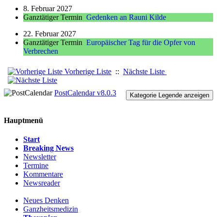
8. Februar 2027
Ganztätiger Termin
Gedenken an Rauni Kilde
22. Februar 2027
Ganztätiger Termin
Europäischer Tag für die Opfer von
Verbrechen
Vorherige Liste
::
Nächste Liste
PostCalendar v8.0.3
Kategorie Legende anzeigen
Hauptmenü
Start
Breaking News
Newsletter
Termine
Kommentare
Newsreader
Neues Denken
Ganzheitsmedizin