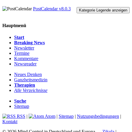
PostCalendar v8.0.3
Kategorie Legende anzeigen
Hauptmenü
Start
Breaking News
Newsletter
Termine
Kommentare
Newsreader
Neues Denken
Ganzheitsmedizin
Therapien
Alle Verzeichnisse
Suche
Sitemap
RSS
|
Atom
|
Sitemap
|
Nutzungsbedingungen
|
Kontakt
© 2026 Mind Control in Deutschland und Europa.
Zikula
|