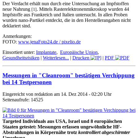
Der Verdacht erhält nun durch eine Untersuchung an Impfstoffen
neue Nahrung
. Mittels Rasterelektronenmikroskop wurden 44
[1]
Impfstoffe aus Frankreich und Italien untersucht. In allen Proben
wurden nano-Partikel entdeckt, die in den Herstellerangaben nicht
deklariert sind.
Anmerkungen:
FOTO:
www.jenaFoto24.de / pixelio.de
Einsortiert unter:
Implantate
,
Europäische Union
,
Gesundheitsrisiken
|
Weiterlesen...
|
Drucken
|
PDF
Messungen in "Cleanroom" bestätigen Verchippung
bei 14 Testpersonen
Eingereicht von redaktion am 14. Dez 2014 - 02:20 Uhr
Seitenaufrufe: 14525
Targeted Individuals aus USA, Israel und 8 europäischen
Staaten getestet: Messungen erfassen ungewöhnliche HF-
Abstrahlungen in Körpernähe trotz
kontrolliert abgeschirmter
Umgebung
.