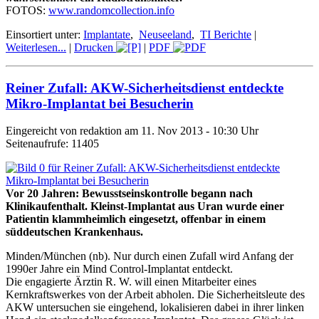
FOTOS:
www.randomcollection.info
Einsortiert unter:
Implantate
,
Neuseeland
,
TI Berichte
|
Weiterlesen...
|
Drucken
|
PDF
Reiner Zufall: AKW-Sicherheitsdienst entdeckte
Mikro-Implantat bei Besucherin
Eingereicht von redaktion am 11. Nov 2013 - 10:30 Uhr
Seitenaufrufe: 11405
Vor 20 Jahren: Bewusstseinskontrolle begann nach
Klinikaufenthalt. Kleinst-Implantat aus Uran wurde einer
Patientin klammheimlich eingesetzt
, offenbar in einem
süddeutschen Krankenhaus
.
Minden/München (nb). Nur durch einen Zufall wird Anfang der
1990er Jahre ein Mind Control-Implantat entdeckt.
Die engagierte Ärztin R. W. will einen Mitarbeiter eines
Kernkraftswerkes von der Arbeit abholen. Die Sicherheitsleute des
AKW untersuchen sie eingehend, lokalisieren dabei in ihrer linken