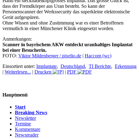
Hand ein stecknadelkopfgrosses Implantat. Das grosse Glück ist,
dass der Fremdkörper aus Uran besteht. So kann der
Personenscanner der Werkssecurity das superkleine elektronische
Gerät aufgespüren.
Ohne Wissen und ohne Zustimmung war es einer Betroffenen
vermutlich in einer Münchener Klinik eingesetzt worden.
Anmerkungen:
Scanner in bayrischem AKW entdeckt uranhaltiges Implantat
bei einer Besucherin.
FOTO:
Viktor Mildenberger / pixelio.de
|
Haccom (wc)
Einsortiert unter:
Implantate
,
Deutschland
,
TI Berichte
,
Erkennung
|
Weiterlesen...
|
Drucken
|
PDF
Hauptmenü
Start
Breaking News
Newsletter
Termine
Kommentare
Newsreader