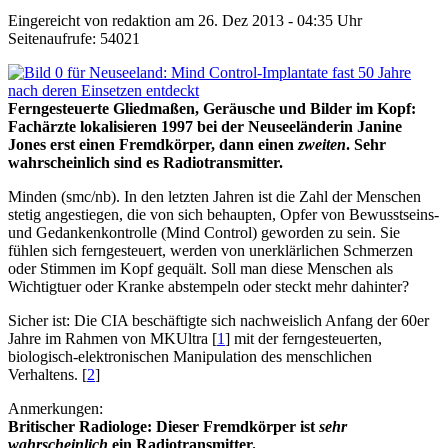
Eingereicht von redaktion am 26. Dez 2013 - 04:35 Uhr
Seitenaufrufe: 54021
Ferngesteuerte Gliedmaßen,
Geräusche und Bilder im Kopf
:
Fachärzte lokalisieren 1997 bei
der Neuseeländerin
Janine
Jones
erst einen
Fremdkörper
, dann einen
zweiten
. Sehr
wahrscheinlich sind es Radiotransmitter.
Minden (smc/nb). In den letzten Jahren ist die Zahl der Menschen
stetig angestiegen, die von sich behaupten, Opfer von Bewusstseins-
und Gedankenkontrolle (Mind Control) geworden zu sein. Sie
fühlen sich ferngesteuert, werden von unerklärlichen Schmerzen
oder Stimmen im Kopf gequält. Soll man diese Menschen als
Wichtigtuer oder Kranke abstempeln oder steckt mehr dahinter?
Sicher ist: Die CIA beschäftigte sich nachweislich Anfang der 60er
Jahre im Rahmen von MKUltra [
1
] mit der ferngesteuerten,
biologisch-elektronischen Manipulation des menschlichen
Verhaltens. [
2
]
Anmerkungen:
Britischer Radiologe: Dieser Fremdkörper ist
sehr
wahrscheinlich
ein Radiotransmitter.