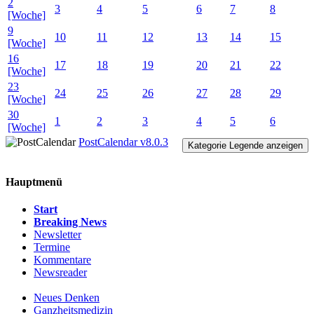
2
3
4
5
6
7
8
[Woche]
9
10
11
12
13
14
15
[Woche]
16
17
18
19
20
21
22
[Woche]
23
24
25
26
27
28
29
[Woche]
30
1
2
3
4
5
6
[Woche]
PostCalendar v8.0.3
Kategorie Legende anzeigen
Hauptmenü
Start
Breaking News
Newsletter
Termine
Kommentare
Newsreader
Neues Denken
Ganzheitsmedizin