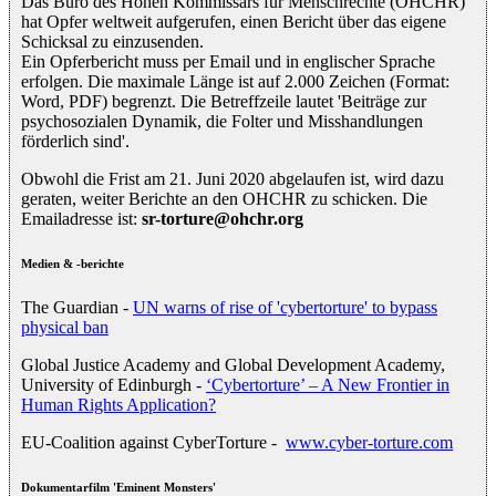
Das Büro des Hohen Kommissars für Menschrechte (OHCHR)
hat Opfer weltweit aufgerufen, einen Bericht über das eigene
Schicksal zu einzusenden.
Ein Opferbericht muss per Email und in englischer Sprache
erfolgen. Die maximale Länge ist auf 2.000 Zeichen (Format:
Word, PDF) begrenzt. Die Betreffzeile lautet 'Beiträge zur
psychosozialen Dynamik, die Folter und Misshandlungen
förderlich sind'.
Obwohl die Frist am 21. Juni 2020 abgelaufen ist, wird dazu
geraten, weiter Berichte an den OHCHR zu schicken. Die
Emailadresse ist:
sr-torture@ohchr.org
Medien & -berichte
The Guardian -
UN warns of rise of 'cybertorture' to bypass
physical ban
Global Justice Academy and Global Development Academy,
University of Edinburgh -
‘Cybertorture’ – A New Frontier in
Human Rights Application?
EU-Coalition against CyberTorture -
www.cyber-torture.com
Dokumentarfilm 'Eminent Monsters'