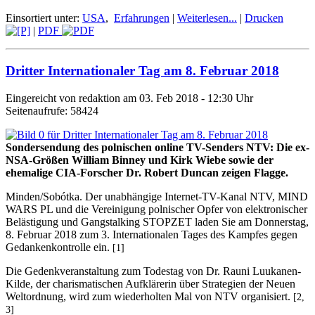
Einsortiert unter:
USA
,
Erfahrungen
|
Weiterlesen...
|
Drucken
|
PDF
Dritter Internationaler Tag am 8. Februar 2018
Eingereicht von redaktion am 03. Feb 2018 - 12:30 Uhr
Seitenaufrufe: 58424
Sondersendung des polnischen online TV-Senders NTV: Die ex-
NSA-Größen William Binney und Kirk Wiebe sowie der
ehemalige CIA-Forscher Dr. Robert Duncan zeigen Flagge.
Minden/Sobótka. Der unabhängige Internet-TV-Kanal NTV, MIND
WARS PL und die Vereinigung polnischer Opfer von elektronischer
Belästigung und Gangstalking STOPZET laden Sie am Donnerstag,
8. Februar 2018 zum 3. Internationalen Tages des Kampfes gegen
Gedankenkontrolle ein.
[1]
Die Gedenkveranstaltung zum Todestag von Dr. Rauni Luukanen-
Kilde, der charismatischen Aufklärerin über Strategien der Neuen
Weltordnung, wird zum wiederholten Mal von NTV organisiert.
[2,
3]