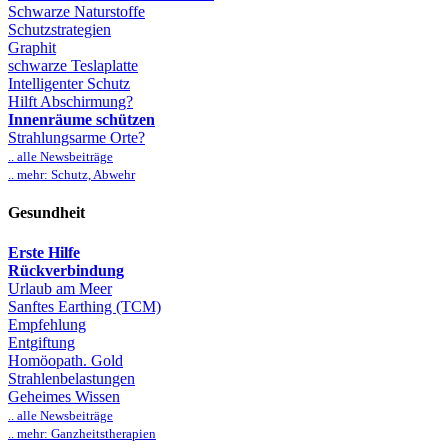
Schwarze Naturstoffe
Schutzstrategien
Graphit
schwarze Teslaplatte
Intelligenter Schutz
Hilft Abschirmung?
Innenräume schützen
Strahlungsarme Orte?
.. alle Newsbeiträge
.. mehr: Schutz, Abwehr
Gesundheit
Erste Hilfe
Rückverbindung
Urlaub am Meer
Sanftes Earthing (TCM)
Empfehlung
Entgiftung
Homöopath. Gold
Strahlenbelastungen
Geheimes Wissen
.. alle Newsbeiträge
.. mehr: Ganzheitstherapien